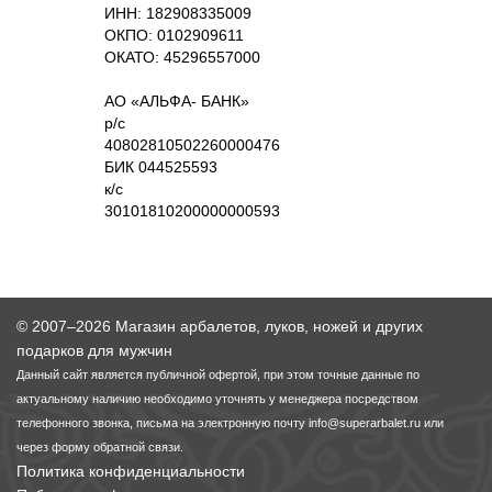
ИНН: 182908335009
ОКПО: 0102909611
Линейки для настройки лука
Охотничьи ножи
ОКАТО: 45296557000
АО «АЛЬФА- БАНК»
Полочки для лука
Ножи складные
р/c
40802810502260000476
Кликеры для лука
БИК 044525593
к/с
30101810200000000593
Плунжеры для лука
Киссеры для лука
© 2007–2026 Магазин арбалетов, луков, ножей и других
подарков для мужчин
Данный сайт является публичной офертой, при этом точные данные по
актуальному наличию необходимо уточнять у менеджера посредством
телефонного звонка, письма на электронную почту
info@superarbalet.ru
или
через форму обратной связи.
Политика конфиденциальности