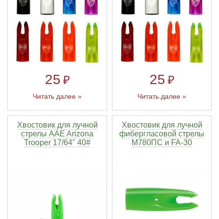
Линейки для настройки лука
Охотничьи ножи
Полочки для лука
Ножи складные
Кликеры для лука
25
25
₽
₽
Читать далее »
Читать далее »
Плунжеры для лука
Киссеры для лука
Хвостовик для лучной
Хвостовик для лучной
стрелы AAE Arizona
фибергласовой стрелы
Trooper 17/64" 40#
M780ПС и FA-30