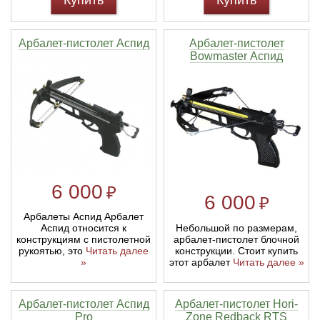
Купить
Купить
Арбалет-пистолет Аспид
Арбалет-пистолет
Bowmaster Аспид
6 000
₽
6 000
₽
Арбалеты Аспид Арбалет
Аспид относится к
Небольшой по размерам,
конструкциям с пистолетной
арбалет-пистолет блочной
рукоятью, это
Читать далее
конструкции. Стоит купить
»
этот арбалет
Читать далее »
Арбалет-пистолет Аспид
Арбалет-пистолет Hori-
Pro
Zone Redback RTS