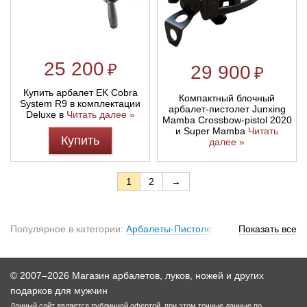
25 200
₽
29 900
₽
Купить арбалет EK Cobra
Компактный блочный
System R9 в комплектации
арбалет-пистолет Junxing
Deluxe в
Читать далее »
Mamba Crossbow-pistol 2020
и Super Mamba
Читать
Купить
далее »
1
2
→
Популярное в категории:
Арбалеты-Пистолеты Man Kung
Показать все
Alligator
,
Арбалеты аспид
,
Мини арбалет
© 2007–2026 Магазин арбалетов, луков, ножей и других
подарков для мужчин
Данный сайт является публичной офертой, при этом точные данные по