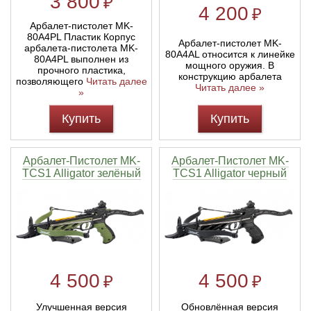
3 800
₽
4 200
₽
Арбалет-пистолет MK-
80A4PL Пластик Корпус
Арбалет-пистолет MK-
арбалета-пистолета MK-
80A4AL относится к линейке
80A4PL выполнен из
мощного оружия. В
прочного пластика,
конструкцию арбалета
позволяющего
Читать далее
Читать далее »
»
Купить
Купить
Арбалет-Пистолет MK-
Арбалет-Пистолет MK-
TCS1 Alligator зелёный
TCS1 Alligator черный
4 500
4 500
₽
₽
Улучшенная версия
Обновлённая версия