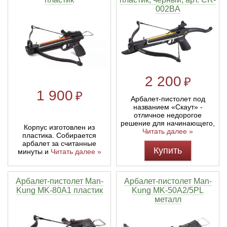
002BA
Тетивы и тросы для арбалетов
Подставки для лука
Инсерты для арбалетных стрел
Тычковые ножи
Механические точилки для ножей
Натяжители для арбалетов
Ремни и петли
Инсерты для лучных стрел
Непальские кукри
Паста для полировки ножей
Тетива для лука, нити
Стрелы для арбалета
Ножи тактические
2 200
₽
1 900
₽
Рукоятки для лука
Стрелы для лука
Ножи танто
Арбалет-пистолет под
названием «Скаут» -
отличное недорогое
Плечи для лука
Выниматели для стрел
Топоры
решение для начинающего,
Корпус изготовлен из
Читать далее »
пластика. Собирается
арбалет за считанные
Нагрудники
Топорики-томагавки
Купить
минуты и
Читать далее »
Краги для стрельбы
Ножи известных брендов
Арбалет-пистолет Man-
Арбалет-пистолет Man-
Kung MK-80A1 пластик
Kung MK-50A2/5PL
Напальчники для классических луков
Мультитулы
металл
Перчатки для традиционных луков
Метательные ножи