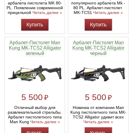
арбалета пистолета MK 80-
популярного арбалета Mk -
PL. Появление современной
80 PL. Арбалет-пистолет
прицельной
Читать далее »
MK-TCS1
Читать далее »
Купить
Купить
Арбалет-Пистолет Man
Арбалет-Пистолет Man
Kung MK-TCS2 Alligator
Kung MK-TCS2 Alligator
зеленый
черный
5 500
5 500
₽
₽
Отличный выбор для
Новинка от компании Man
развлекательной стрельбы.
Kung пистолетного типа MK-
Арбалет пистолетного типа
TCS2 Alligator удивит всех
Man Kung
Читать далее »
Читать далее »