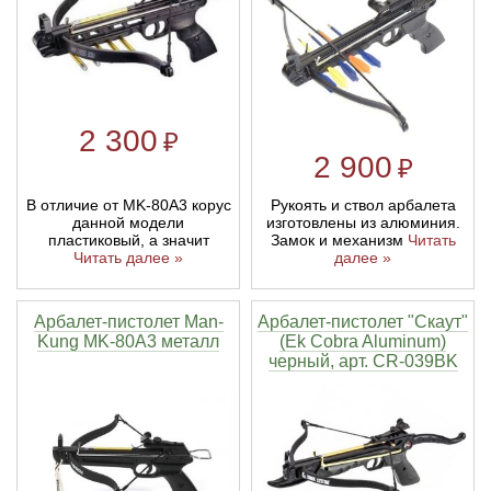
Линейки для настройки лука
Охотничьи ножи
Полочки для лука
Ножи складные
2 300
₽
2 900
₽
Кликеры для лука
В отличие от MK-80A3 корус
Рукоять и ствол арбалета
Плунжеры для лука
данной модели
изготовлены из алюминия.
пластиковый, а значит
Замок и механизм
Читать
Читать далее »
далее »
Киссеры для лука
Арбалет-пистолет Man-
Арбалет-пистолет "Скаут"
Kung MK-80A3 металл
(Ek Cobra Aluminum)
черный, арт. CR-039BK