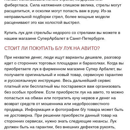
фибергласа. Сила натяжения слишком велика, стрелы могут
расщепиться, и осколки могут попасть вам в руку. Из-за
неправильной подборки стрел, более мощные модели
расценивают это как холостой выстрел.
Купить лук для стрельбы недорого со стрелами вы можете в
нашем магазине СуперАрбалет в Санкт-Петербурге.
СТОИТ ЛИ ПОКУПАТЬ Б/У ЛУК НА АВИТО?
При нехватке денег, люди ищут варианты дешевле, разговор
идет о сторонних торговых площадках и барахолках. Когда вы
приобретаете лук в фирменном магазине Супер Арбалет, вы
получаете оригинальный и новый товар, сервисную гарантию
и русскоязычную инструкцию. Весь дальнейший сервис
платный или бесплатный мы постараемся вам организовать
без особых проблем. Если приобрести лук на авито, то можно
попасться на обман или потратить кучу нервов и денег на
возврат средств от мошенника или недобросовестного
продавца. Информация и фотографии б/у товара может быть
не достоверна. При решении приобрести данный товар на
сторонних сервисах, нужно знать следующие нюансы. Лук
должен быть на гарантии, без внешних дефектов рукоять,