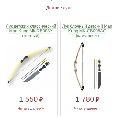
Детские луки
Линейки для настройки лука
Охотничьи ножи
Полочки для лука
Ножи складные
Лук детский классический
Лук блочный детский Man
Man Kung МК-RB008Y
Kung MK-CB008AC
(желтый)
(камуфляж)
Кликеры для лука
Плунжеры для лука
Киссеры для лука
1 550
1 780
₽
₽
Читать далее »
Читать далее »