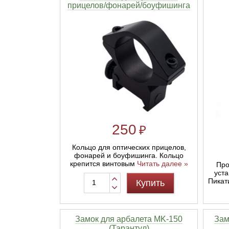
прицелов/фонарей/боуфишинга
Линейки для настройки лука
Охотничьи ножи
Полочки для лука
Ножи складные
Кликеры для лука
Плунжеры для лука
250
₽
Киссеры для лука
Кольцо для оптических прицелов,
фонарей и боуфишинга. Кольцо
крепится винтовым
Читать далее »
Про
уста
Пикат
Купить
Замок для арбалета MK-150
Зам
(Тарантул)