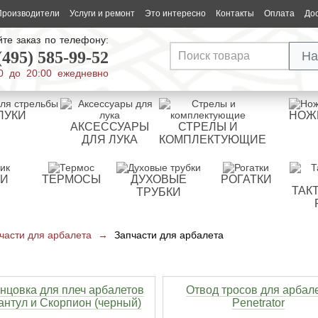
Производители
Услуги и ремонт
Это интересно
Контакты
Оплата
До
те заказ по телефону:
(495) 585-99-52
На
0 до 20:00 ежедневно
ЛУКИ
НОЖ
АКСЕССУАРЫ
СТРЕЛЫ И
ДЛЯ ЛУКА
КОМПЛЕКТУЮЩИЕ
РИ
ТЕРМОСЫ
ДУХОВЫЕ
РОГАТКИ
ТАК
ТРУБКИ
части для арбалета
→
Запчасти для арбалета
нцовка для плеч арбалетов
Отвод тросов для арбал
антул и Скорпион (черный)
Penetrator