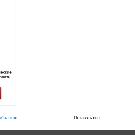
ческие
овать
арбалетов
Показать все