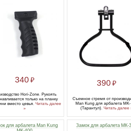
340
₽
390
₽
изводство Hori-Zone. Рукоять
Съемное стремя от производ
навливается только на планку
Man Kung для арбалета MK-
ини вместо цевья.
Читать далее
(Тарантул).
Читать далее 
»
ок для арбалета Man Kung
Замок для арбалета МК-
МК-400