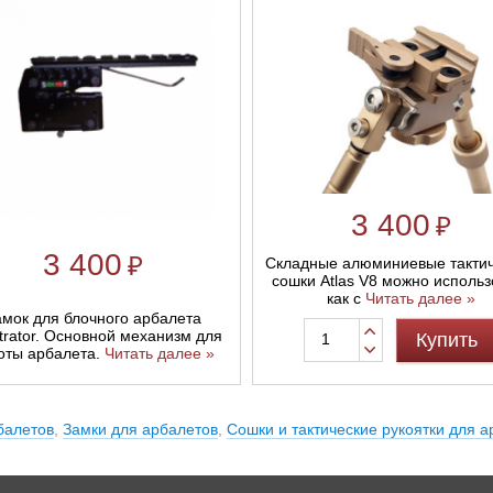
3 400
₽
3 400
₽
Складные алюминиевые такти
сошки Atlas V8 можно использ
как с
Читать далее »
амок для блочного арбалета
trator. Основной механизм для
Купить
оты арбалета.
Читать далее »
балетов
,
Замки для арбалетов
,
Сошки и тактические рукоятки для 