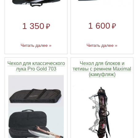
Линейки для настройки лука
Охотничьи ножи
1 600
1 350
₽
₽
Полочки для лука
Ножи складные
Читать далее »
Читать далее »
Кликеры для лука
Плунжеры для лука
Чехол для классического
Чехол для блоков и
лука Pro Gold 703
тетивы с ремнем Maximal
(камуфляж)
Киссеры для лука