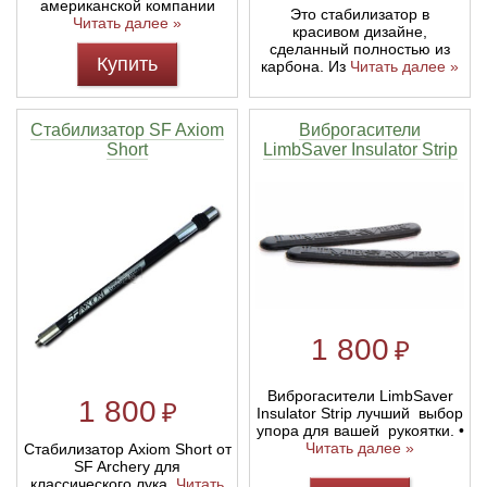
американской компании
Это стабилизатор в
Читать далее »
красивом дизайне,
сделанный полностью из
Купить
карбона. Из
Читать далее »
Стабилизатор SF Axiom
Виброгасители
Short
LimbSaver Insulator Strip
1 800
₽
Виброгасители LimbSaver
1 800
₽
Insulator Strip лучший выбор
упора для вашей рукоятки. •
Читать далее »
Стабилизатор Axiom Short от
SF Archery для
классического лука.
Читать