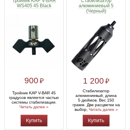
Тройник KAP V-BAR
Стабилизатор
WS405 45 Black
алюминиевый 5
(Черный)
Линейки для настройки лука
Охотничьи ножи
Полочки для лука
Ножи складные
Кликеры для лука
Плунжеры для лука
Киссеры для лука
900
1 200
₽
₽
Стабилизатор
Тройник KAP V-BAR 45
алюминиевый, длина
градусов является частью
5 дюймов. Вес 150
системы стабилизации.
грамм. Две расцветки на
Читать далее »
выбор,
Читать далее »
Купить
Купить