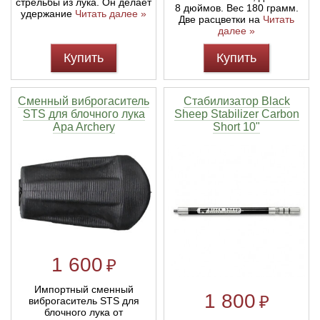
стрельбы из лука. Он делает
8 дюймов. Вес 180 грамм.
удержание
Читать далее »
Две расцветки на
Читать
далее »
Купить
Купить
Сменный виброгаситель
Стабилизатор Black
STS для блочного лука
Sheep Stabilizer Carbon
Apa Archery
Short 10"
1 600
₽
Импортный сменный
1 800
₽
виброгаситель STS для
блочного лука от