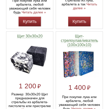
стрельбы из лука,
При покупке лука или
арбалета а так
Читать
арбалета, любой
далее »
уважающий себя человек
Линейки для настройки лука
Охотничьи ножи
будь
Читать далее »
Купить
Купить
Полочки для лука
Ножи складные
Щит 30х30х20
Щит-
Кликеры для лука
стрелоулавливатель
(100х100х10)
Плунжеры для лука
Киссеры для лука
1 200
₽
1 400
₽
Размер: 30х30х20 Щит
При покупке лука или
предназначен для
арбалета, любой
стрельбы из арбалета-
уважающий себя человек
пистолета или пристрелке
будь
Читать далее »